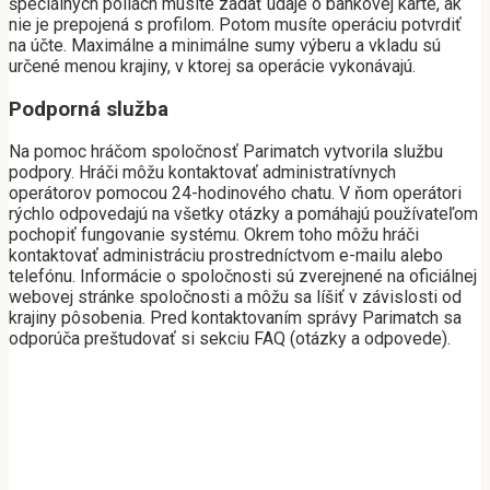
špeciálnych poliach musíte zadať údaje o bankovej karte, ak
nie je prepojená s profilom. Potom musíte operáciu potvrdiť
na účte. Maximálne a minimálne sumy výberu a vkladu sú
určené menou krajiny, v ktorej sa operácie vykonávajú.
Podporná služba
Na pomoc hráčom spoločnosť Parimatch vytvorila službu
podpory. Hráči môžu kontaktovať administratívnych
operátorov pomocou 24-hodinového chatu. V ňom operátori
rýchlo odpovedajú na všetky otázky a pomáhajú používateľom
pochopiť fungovanie systému. Okrem toho môžu hráči
kontaktovať administráciu prostredníctvom e-mailu alebo
telefónu. Informácie o spoločnosti sú zverejnené na oficiálnej
webovej stránke spoločnosti a môžu sa líšiť v závislosti od
krajiny pôsobenia. Pred kontaktovaním správy Parimatch sa
odporúča preštudovať si sekciu FAQ (otázky a odpovede).