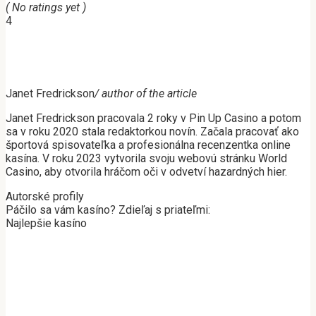
( No ratings yet )
4
Janet Fredrickson
/ author of the article
Janet Fredrickson pracovala 2 roky v Pin Up Casino a potom
sa v roku 2020 stala redaktorkou novín. Začala pracovať ako
športová spisovateľka a profesionálna recenzentka online
kasína. V roku 2023 vytvorila svoju webovú stránku World
Casino, aby otvorila hráčom oči v odvetví hazardných hier.
Autorské profily
Páčilo sa vám kasíno? Zdieľaj s priateľmi:
Najlepšie kasíno