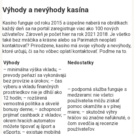
Výhody a nevýhody kasína
Kasíno funguje od roku 2015 a úspešne naberá na obrátkach:
každý deň sa na portál zaregistruje viac ako 100 nových
užívateľov. Zároveň je počet hier na rok 2021 2018. Je všetko
také bez mráčika a krásne alebo sa Parimatch neoplatí
kontaktovať? Prirodzene, kasíno má svoje výhody a nevýhody,
ktoré určujú, či sa ho vôbec oplatí kontaktovať. Poďme na to.
Výhody
Nedostatky
– minimálna výška vkladu; –
prevody peňazí sa vykonávajú
bez provízie a úrokov; – čas
výberu a vkladu finančných
– podporná služba funguje s
prostriedkov nie je dlhší ako
medzerami: nie všetci
12 hodín; – rozšírená
používatelia môžu získať
vernostná politika a skvelé
pomoc okamžite a v plnej
bonusy denne; – schopnosť
miere; – skutočné výhry
prijímať cashback z vkladov; –
hráčov sú značne nafúknuté, o
okrem hracích automatov
čom svedčia aj recenzie
môžete tipovať aj šport a
používateľov.
eSports; – existuje mobilná