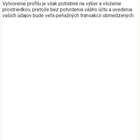
Vytvorenie profilu je však potrebné na výber a vloženie
prostriedkov, pretože bez potvrdenia vášho účtu a uvedenia
vašich údajov bude veľa peňažných transakcií obmedzených.