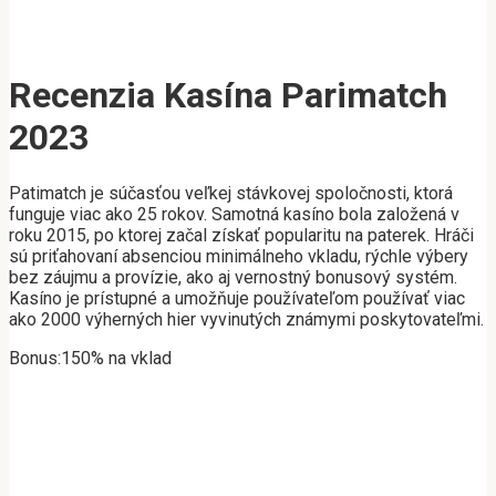
Recenzia Kasína Parimatch
2023
Patimatch je súčasťou veľkej stávkovej spoločnosti, ktorá
funguje viac ako 25 rokov. Samotná kasíno bola založená v
roku 2015, po ktorej začal získať popularitu na paterek. Hráči
sú priťahovaní absenciou minimálneho vkladu, rýchle výbery
bez záujmu a provízie, ako aj vernostný bonusový systém.
Kasíno je prístupné a umožňuje používateľom používať viac
ako 2000 výherných hier vyvinutých známymi poskytovateľmi.
Bonus:150% na vklad