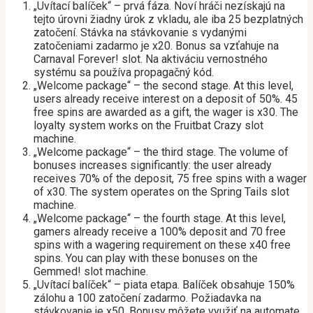
„Uvítací balíček“ – prvá fáza. Noví hráči nezískajú na
tejto úrovni žiadny úrok z vkladu, ale iba 25 bezplatných
zatočení. Stávka na stávkovanie s vydanými
zatočeniami zadarmo je x20. Bonus sa vzťahuje na
Carnaval Forever! slot. Na aktiváciu vernostného
systému sa používa propagačný kód.
„Welcome package“ – the second stage. At this level,
users already receive interest on a deposit of 50%. 45
free spins are awarded as a gift, the wager is x30. The
loyalty system works on the Fruitbat Crazy slot
machine.
„Welcome package“ – the third stage. The volume of
bonuses increases significantly: the user already
receives 70% of the deposit, 75 free spins with a wager
of x30. The system operates on the Spring Tails slot
machine.
„Welcome package“ – the fourth stage. At this level,
gamers already receive a 100% deposit and 70 free
spins with a wagering requirement on these x40 free
spins. You can play with these bonuses on the
Gemmed! slot machine.
„Uvítací balíček“ – piata etapa. Balíček obsahuje 150%
zálohu a 100 zatočení zadarmo. Požiadavka na
stávkovanie je x50. Bonusy môžete využiť na automate