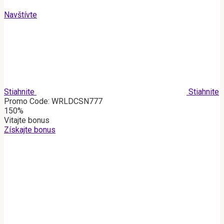
Navštívte
Stiahnite
Stiahnite
Promo Code: WRLDCSN777
150%
Vitajte bonus
Získajte bonus