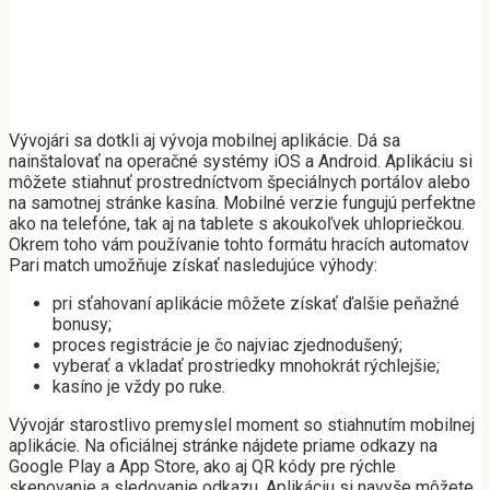
Vývojári sa dotkli aj vývoja mobilnej aplikácie. Dá sa
nainštalovať na operačné systémy iOS a Android. Aplikáciu si
môžete stiahnuť prostredníctvom špeciálnych portálov alebo
na samotnej stránke kasína. Mobilné verzie fungujú perfektne
ako na telefóne, tak aj na tablete s akoukoľvek uhlopriečkou.
Okrem toho vám používanie tohto formátu hracích automatov
Pari match umožňuje získať nasledujúce výhody:
pri sťahovaní aplikácie môžete získať ďalšie peňažné
bonusy;
proces registrácie je čo najviac zjednodušený;
vyberať a vkladať prostriedky mnohokrát rýchlejšie;
kasíno je vždy po ruke.
Vývojár starostlivo premyslel moment so stiahnutím mobilnej
aplikácie. Na oficiálnej stránke nájdete priame odkazy na
Google Play a App Store, ako aj QR kódy pre rýchle
skenovanie a sledovanie odkazu. Aplikáciu si navyše môžete