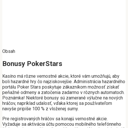
Obsah
Bonusy PokerStars
Kasíno má rôzne vernostné akcie, ktoré vám umožňujú, aby
boli hazardné hry čo najziskovejšie. Administrácia hazardného
portálu Poker Stars poskytuje zákazníkom možnosť získať
peňažné odmeny a zatočenia zadarmo v rôznych automatoch.
Poznámka! Niektoré bonusy sú zamerané výlučne na nových
hráčov, napríklad udalosť, vďaka ktorej sa používateľom
navyše pripíše 100 % z vloženej sumy.
Pre registrovaných hráčov sa konajú vernostné akcie.
Vyžaduje sa aktivácia účtu pomocou mobilného telefónneho