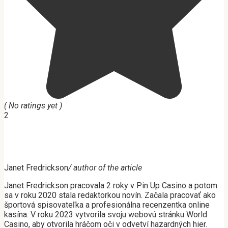
( No ratings yet )
2
Janet Fredrickson
/ author of the article
Janet Fredrickson pracovala 2 roky v Pin Up Casino a potom
sa v roku 2020 stala redaktorkou novín. Začala pracovať ako
športová spisovateľka a profesionálna recenzentka online
kasína. V roku 2023 vytvorila svoju webovú stránku World
Casino, aby otvorila hráčom oči v odvetví hazardných hier.