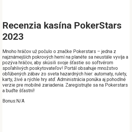
Recenzia kasína PokerStars
2023
Mnoho hráčov už počulo o značke Pokerstars – jedna z
najznámejších pokrových herní na planéte sa neustále vyvíja a
pozýva hráčov, aby skúsili svoje šťastie so softvérom
spoľahlivých poskytovateľov! Portál obsahuje množstvo
obľúbených zábav zo sveta hazardných hier: automaty, rulety,
karty, živé a rýchle hry atď. Administrácia ponúka aj pohodlné
verzie pre mobilné zariadenia. Zaregistrujte sa na Pokerstars
a buďte šťastní!
Bonus:N/A