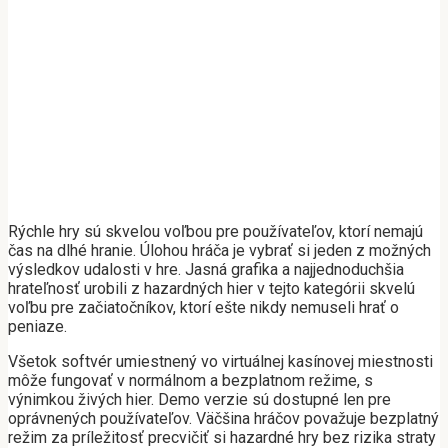
Rýchle hry sú skvelou voľbou pre používateľov, ktorí nemajú
čas na dlhé hranie. Úlohou hráča je vybrať si jeden z možných
výsledkov udalosti v hre. Jasná grafika a najjednoduchšia
hrateľnosť urobili z hazardných hier v tejto kategórii skvelú
voľbu pre začiatočníkov, ktorí ešte nikdy nemuseli hrať o
peniaze.
Všetok softvér umiestnený vo virtuálnej kasínovej miestnosti
môže fungovať v normálnom a bezplatnom režime, s
výnimkou živých hier. Demo verzie sú dostupné len pre
oprávnených používateľov. Väčšina hráčov považuje bezplatný
režim za príležitosť precvičiť si hazardné hry bez rizika straty