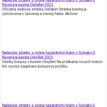
Najlepšie stránky s online hazardnými hrami v Solvakii
0
Recenzia kasína DafaBet 2023
Oficiálna webová stránka Dafabet Stránka kasína je
vyhotovená v červenej a čiernej farbe. Aktívne
Najlepšie stránky s online hazardnými hrami v Solvakii
0
Recenzia kasína OleyBet 2023
Všetky bonusy v kasíne OleyBet Na prilákanie nových hráčov
tím vyvinul zaujímavú bonusovú politiku.
Najlepšie stránky s online hazardnými hrami v Solvakii
0