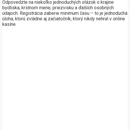
Odpovedzte na niekoľko jednoduchých otázok o krajine
bydliska, krstnom mene, priezvisku a ďalších osobných
údajoch. Registrácia zaberie minimum času – to je jednoduchá
úloha, ktorú zvládne aj začiatočník, ktorý nikdy nehral v online
kasíne.