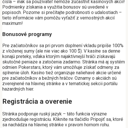
čísla – inak sa používateľ nemôže zúčastniť kasínových akcií!
Podmienky získania a využitia bonusov sú uvedené v
popisoch. Pozorne si prečítajte podrobnosti o udalostiach –
tieto informácie vám pomôžu vyťažiť z vernostných akcií
maximum!
Bonusové programy
Pre začiatočníkov sa pri prvom doplnení vkladu pripíše 100%
z vloženej sumy (ale nie viac ako 100 $). V kasíne sa denne
konajú preteky, vďaka ktorým najaktívnejší hráči získavajú
skutočné peniaze a zatočenia zadarmo. Stránka má aj systém
odmien Pokerstars, ktorý vám umožňuje získať odmeny za
splnenie úloh. Kasíno tiež organizuje naliehavé akcie určené
pre začiatočníkov a bežných hráčov. Oznamy o akciách sú
zverejnené na hlavnej stránke a v tematickej sekcii portálu
hazardných hier.
Registrácia a overenie
Stránka podporuje ruský jazyk – táto funkcia výrazne
zjednodušuje registráciu. Kliknite na tlačidlo Pripojiť sa, ktoré
sa nachádza na hlavnej stránke v pravom hornom rohu.