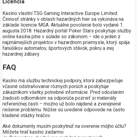
Licencia
Kasíno vlastní TSG Gaming Interactive Europe Limited.
Činnosť stránky v oblasti hazardných hier sa vykonáva na
základe licencie MGA. Aktuálne povolenie bolo vydané 1.
augusta 2018. Hazardný portál Poker Stars poskytuje služby
online kasína plne v súlade so zákonom – ide o jeden z
najznámejších projektov v hazardnom priemysle, ktorý spája
fanúšikov automatov, športových stávok, pokru a inej
hazardnej zábavy.
FAQ
Kasíno má službu technickej podpory, ktorá zabezpečuje
včasné odstraňovanie rôznych porúch a poskytuje
zákazníkom všetky potrebné informácie. Pred odoslaním
žiadosti odborníkom sa odporúča pozrieť si materiály
referenčnej časti – možno už bolo nájdené a zverejnené
riešenie problému. Nižšie sú uvedené odpovede na často
kladené otázky hráčov.
Aké dokumenty musím poskytnúť na overenie môjho účtu?
Môžete hrať kasíno zadarmo