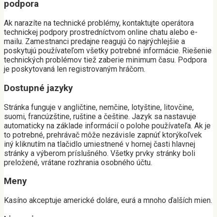
podpora
Ak narazíte na technické problémy, kontaktujte operátora
technickej podpory prostredníctvom online chatu alebo e-
mailu. Zamestnanci predajne reagujú čo najrýchlejšie a
poskytujú používateľom všetky potrebné informácie. Riešenie
technických problémov tiež zaberie minimum času. Podpora
je poskytovaná len registrovaným hráčom.
Dostupné jazyky
Stránka funguje v angličtine, nemčine, lotyštine, litovčine,
suomi, francúzštine, ruštine a češtine. Jazyk sa nastavuje
automaticky na základe informácií o polohe používateľa. Ak je
to potrebné, prehrávač môže nezávisle zapnúť ktorýkoľvek
iný kliknutím na tlačidlo umiestnené v hornej časti hlavnej
stránky a výberom príslušného. Všetky prvky stránky boli
preložené, vrátane rozhrania osobného účtu.
Meny
Kasíno akceptuje americké doláre, eurá a mnoho ďalších mien.