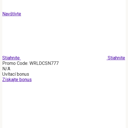
Navštívte
Stiahnite
Stiahnite
Promo Code: WRLDCSN777
N/A
Uvítací bonus
Získajte bonus