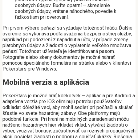
osobných údajov. Buďte opatrní – skreslenie
osobných údajov, vrátane náhodného, ​​povedie k
ťažkostiam pri overovaní.
Pri prvom výbere peňazí sa vyžaduje totožnosť hráča. Ďalšie
overenie sa vykonáva podľa uváženia bezpečnostnej služby,
napríklad pri podozrení z napadnutia účtu, v prípade zmeny
platobných údajov a žiadosti o vyplatenie veľkého množstva
peňazí. Totožnosť užívateľa je identifikovaná pasom.
Fotografie alebo skeny dokumentov je možné nahrať
pomocou špeciálneho formulára na stránke alebo v klientovi
Pokerstars pre Windows.
Mobilná verzia a aplikácia
PokerStars je možné hrať kdekoľvek – aplikácia pre Android a
adaptívna verzia pre iOS eliminujú potrebu používateľov
odkladať dôležité veci, aby mohli sedieť pri počítači a skúšať
šťastie vo svete hazardnej zábavy. Obe platformy majú
podobné funkcie. Pri hraní na mobilných zariadeniach môžu
nadšenci hazardných hier vkladať vklad, vytvárať žiadosti o
výber, využívať bonusy, zúčastňovať sa rôznych propagačných
akcií, posielať žiadosti o podporu a spúšťať ukážky. Riešenia