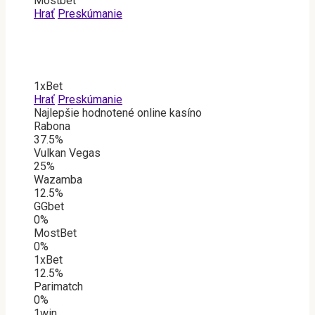
Mostbet
Hrať
Preskúmanie
1xBet
Hrať
Preskúmanie
Najlepšie hodnotené online kasíno
Rabona
37.5%
Vulkan Vegas
25%
Wazamba
12.5%
GGbet
0%
MostBet
0%
1xBet
12.5%
Parimatch
0%
1win