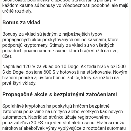
každom kasíne sú bonusy vo všeobecnosti podobné, ale majú
určité rozdiely.
Bonus za vklad
Bonusy za vklad sú jedným z najbežnejších typov
propagačných akcií poskytovaných online kasínami, ktoré
podporujú kryptomeny. Stimuly za vklad sú vo všetkých
prípadoch priamo úmerné sume, ktorú hráči vložili na svoj
účet.
Napríklad 120 % za vklad do 10 Doge. Ak teda hráč vloží 500
$ do Doge, dostane 600 $ v hotovosti na stávkovanie. Novým
hráčom ponúka aj uvítací bonus 750 %, ktorý sa rozloží na
prvé štyri vklady.
Propagačné akcie s bezplatnými zatočeniami
Spoľahlivé kryptokasína poskytujú hráčom bezplatné
zatočenia používané na určitých alebo všetkých kasínových
automatoch. Napríklad stránka účtuje registrovanému
používateľovi 20 FS za jeden slot alebo sériu. Hráči si môžu
nárokovať akékoľvek výhry vyplývajúce z roztočení automatu