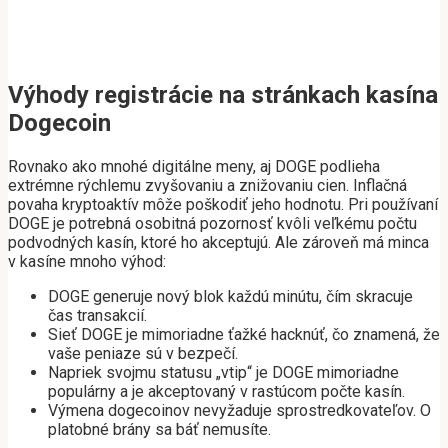
Výhody registrácie na stránkach kasína
Dogecoin
Rovnako ako mnohé digitálne meny, aj DOGE podlieha
extrémne rýchlemu zvyšovaniu a znižovaniu cien. Inflačná
povaha kryptoaktív môže poškodiť jeho hodnotu. Pri používaní
DOGE je potrebná osobitná pozornosť kvôli veľkému počtu
podvodných kasín, ktoré ho akceptujú. Ale zároveň má minca
v kasíne mnoho výhod:
DOGE generuje nový blok každú minútu, čím skracuje
čas transakcií.
Sieť DOGE je mimoriadne ťažké hacknúť, čo znamená, že
vaše peniaze sú v bezpečí.
Napriek svojmu statusu „vtip“ je DOGE mimoriadne
populárny a je akceptovaný v rastúcom počte kasín.
Výmena dogecoinov nevyžaduje sprostredkovateľov. O
platobné brány sa báť nemusíte.