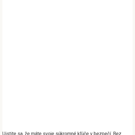
Uistite sa, že máte svoje súkromné ​​kľúče v bezpečí. Bez