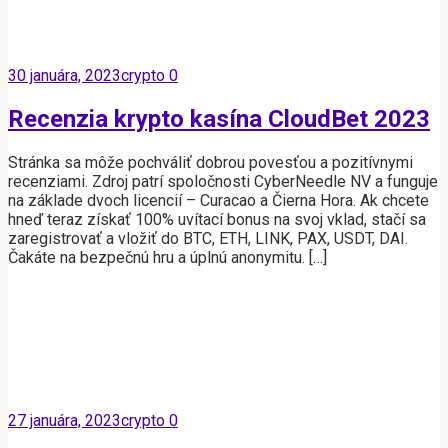
30 januára, 2023
crypto
0
Recenzia krypto kasína CloudBet 2023
Stránka sa môže pochváliť dobrou povesťou a pozitívnymi
recenziami. Zdroj patrí spoločnosti CyberNeedle NV a funguje
na základe dvoch licencií – Curacao a Čierna Hora. Ak chcete
hneď teraz získať 100% uvítací bonus na svoj vklad, stačí sa
zaregistrovať a vložiť do BTC, ETH, LINK, PAX, USDT, DAI.
Čakáte na bezpečnú hru a úplnú anonymitu. […]
27 januára, 2023
crypto
0