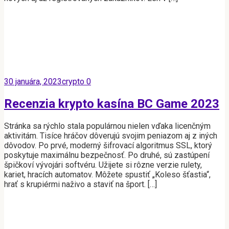
30 januára, 2023
crypto
0
Recenzia krypto kasína BC Game 2023
Stránka sa rýchlo stala populárnou nielen vďaka licenčným
aktivitám. Tisíce hráčov dôverujú svojim peniazom aj z iných
dôvodov. Po prvé, moderný šifrovací algoritmus SSL, ktorý
poskytuje maximálnu bezpečnosť. Po druhé, sú zastúpení
špičkoví vývojári softvéru. Užijete si rôzne verzie rulety,
kariet, hracích automatov. Môžete spustiť „Koleso šťastia“,
hrať s krupiérmi naživo a staviť na šport. […]