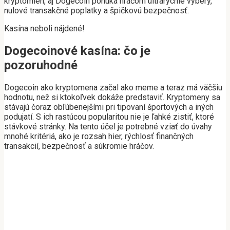
kryptomien, aj Dogecoin ponúka hráčom ultrarýchle výbery,
nulové transakčné poplatky a špičkovú bezpečnosť.
Kasína neboli nájdené!
Dogecoinové kasína: čo je
pozoruhodné
Dogecoin ako kryptomena začal ako meme a teraz má väčšiu
hodnotu, než si ktokoľvek dokáže predstaviť. Kryptomeny sa
stávajú čoraz obľúbenejšími pri tipovaní športových a iných
podujatí. S ich rastúcou popularitou nie je ľahké zistiť, ktoré
stávkové stránky. Na tento účel je potrebné vziať do úvahy
mnohé kritériá, ako je rozsah hier, rýchlosť finančných
transakcií, bezpečnosť a súkromie hráčov.