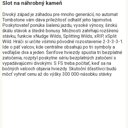
Slot na náhrobný kameň
Divoký západ je záhadou pre mnoho generácií, no automat
Tombstone vám dáva príležitosť odhaliť jeho tajomstvá.
Poskytovateľ ponúka šialenú jazdu, vysoké výnosy, širokú
škálu stávok a štedré bonusy. Možnosti zahŕňajú rozšírenú
stávku, funkcie xNudge Wilds, Splitting Wilds, xRIP, xSplit
Wild. Hráči si určite všimnú pôvodné rozostavenie 2-3-3-3-1.
Ide o päť valcov, kde centrálne obsahujú po tri symboly a
vedľajšie dva a jeden. Šerifove hviezdy spustia tri bezplatné
zatočenia, rozptyl poskytne sériu bezplatných zatočení s
vypadávajúcimi divokými. S FS treba počítať, keď sa na
bočných valcoch objavia hviezdy. Skutoční šťastlivci budú
môcť vyhrať cenu až do výšky 300 000-násobku stávky.