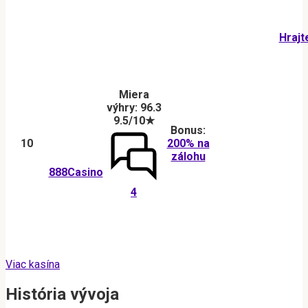
Hrajt
Miera
výhry: 96.3
9.5/10★
Bonus:
10
200% na
zálohu
888Casino
4
Viac kasína
História vývoja