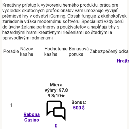
Kreatívny prístup k vytvoreniu herného produktu, práca pre
výsledok skutočných profesionálov vám umožňuje vyvíjať
prémiové hry v odvetví iGaming. Obsah funguje z akéhokoľvek
zariadenia vďaka modernému softvéru. Špecialisti vždy berú
do úvahy želania partnerov a používateľov a napĺňajú trhy s
hazardnými hrami kreatívnymi riešeniami so štedrými a
spravodlivými odmenami.
Názov
Hodnotenie
Bonusová
Poradie
Zabezpečený odka
kasína
kasína
ponuka
Hrajt
Miera
výhry: 97.8
9.8/10★
Bonus:
1
500 $
Rabona
Casino
0