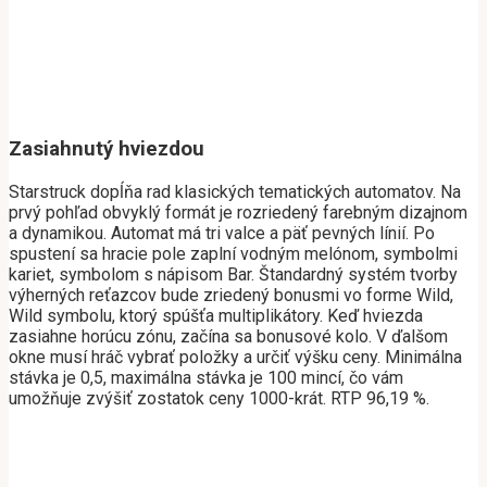
Zasiahnutý hviezdou
Starstruck dopĺňa rad klasických tematických automatov. Na
prvý pohľad obvyklý formát je rozriedený farebným dizajnom
a dynamikou. Automat má tri valce a päť pevných línií. Po
spustení sa hracie pole zaplní vodným melónom, symbolmi
kariet, symbolom s nápisom Bar. Štandardný systém tvorby
výherných reťazcov bude zriedený bonusmi vo forme Wild,
Wild symbolu, ktorý spúšťa multiplikátory. Keď hviezda
zasiahne horúcu zónu, začína sa bonusové kolo. V ďalšom
okne musí hráč vybrať položky a určiť výšku ceny. Minimálna
stávka je 0,5, maximálna stávka je 100 mincí, čo vám
umožňuje zvýšiť zostatok ceny 1000-krát. RTP 96,19 %.