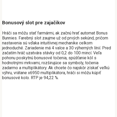
Bonusový slot pre zajačikov
Hráči sa môžu stať farmármi, ak začnú hrať automat Bonus
Bunnies. Farebný slot zaujme už od prvých sekúnd, pričom
nastavenia sú vďaka intuitívnej mechanike celkom
jednoduché. Zariadenie má 4 valce a 30 výherných línií. Pred
začatím hráč uzatvára stávky od 0,2 do 100 mincí. Veľa
pohonu poskytnú bonusové točenia, spúšťanie kôl s
hodnotnými mrkvami, rozširujúce sa symboly, točenia
zadarmo a multiplikátory. Ak chcete čo najskôr získať veľkú
výhru, vrátane x6950 multiplikátora, hráči si môžu kúpiť
bonusové kolo. RTP je 94,22 %.