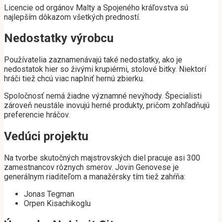
Licencie od orgánov Malty a Spojeného kráľovstva sú
najlepším dôkazom všetkých predností.
Nedostatky výrobcu
Používatelia zaznamenávajú také nedostatky, ako je
nedostatok hier so živými krupiérmi, stolové bitky. Niektorí
hráči tiež chcú viac naplniť hernú zbierku.
Spoločnosť nemá žiadne významné nevýhody. Špecialisti
zároveň neustále inovujú herné produkty, pričom zohľadňujú
preferencie hráčov.
Vedúci projektu
Na tvorbe skutočných majstrovských diel pracuje asi 300
zamestnancov rôznych smerov. Jovin Genovese je
generálnym riaditeľom a manažérsky tím tiež zahŕňa:
Jonas Tegman
Orpen Kisachikoglu