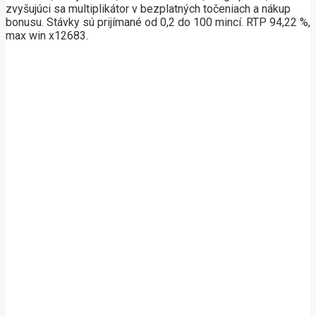
zvyšujúci sa multiplikátor v bezplatných točeniach a nákup
bonusu. Stávky sú prijímané od 0,2 do 100 mincí. RTP 94,22 %,
max win x12683.