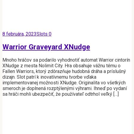
8 februára, 2023
Slots
0
Warrior Graveyard XNudge
Mnoho hráčov sa podarilo vyhodnotiť automat Warrior cintorín
XNudge z mesta Nolimit City. Hra obsahuje vážnu tému o
Fallen Warriors, ktorý zdôrazňuje hudobná dráha a príslušný
dizajn. Slot patrí k inovatívnemu tvorbe vďaka
implementovanej možnosti XNudge. Originalita vo všetkých
smeroch je doplnená rozptýlenými výhrami. Ihneď po vydaní
sa hráči mohli ubezpečiť, že používateľ odtrhol veľký […]