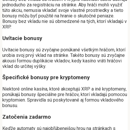
jednoducho za registráciu na stránke. Aby hráči mohli využiť
túto akciu, nemusia vkladať svoje vlastné prostriedky a tieto
bonusy môžu byť použité na hranie o skutočné peniaze.
Bonusy bez vkladu nie sú obmedzené na tých, ktorí vkladajú v
XRP.
Uvítacie bonusy
Uvítacie bonusy sú zvyčajne ponúkané všetkým hráčom, ktorí
urobia svoj prvý vklad na stránke. Takéto bonusy sú zvyčajne
akousi formou duplikácie vkladov, kedy kasíno vráti hráčovi
vklad do určitej výšky.
Špecifické bonusy pre kryptomeny
Niektoré online kasína, ktoré akceptujú XRP a iné kryptomeny,
ponúkajú bonusy špeciálne pre hráčov, ktorí vkladajú pomocou
kryptomien. Spravidla sú poskytované aj formou vkladového
bonusu.
Zatočenia zadarmo
Keďže automaty sú najobľúbenejšou hrou na stránkach s