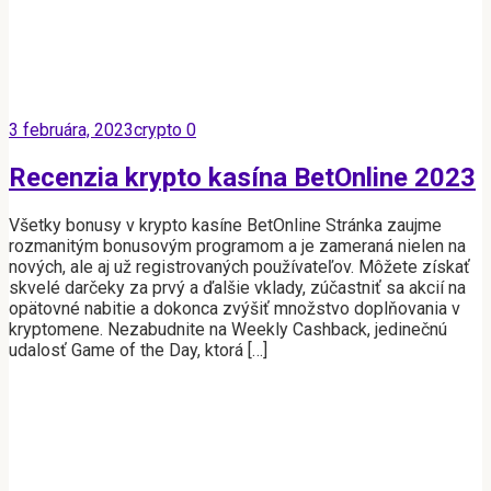
3 februára, 2023
crypto
0
Recenzia krypto kasína BetOnline 2023
Všetky bonusy v krypto kasíne BetOnline Stránka zaujme
rozmanitým bonusovým programom a je zameraná nielen na
nových, ale aj už registrovaných používateľov. Môžete získať
skvelé darčeky za prvý a ďalšie vklady, zúčastniť sa akcií na
opätovné nabitie a dokonca zvýšiť množstvo doplňovania v
kryptomene. Nezabudnite na Weekly Cashback, jedinečnú
udalosť Game of the Day, ktorá […]