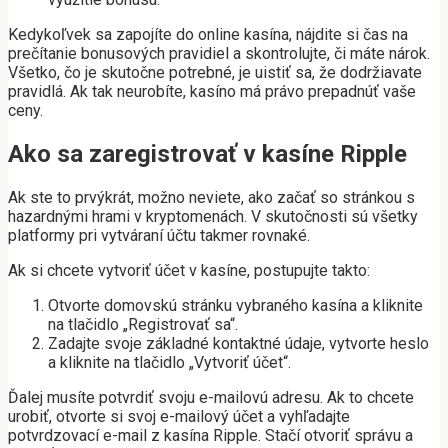
Kedykoľvek sa zapojíte do online kasína, nájdite si čas na
prečítanie bonusových pravidiel a skontrolujte, či máte nárok.
Všetko, čo je skutočne potrebné, je uistiť sa, že dodržiavate
pravidlá. Ak tak neurobíte, kasíno má právo prepadnúť vaše
ceny.
Ako sa zaregistrovať v kasíne Ripple
Ak ste to prvýkrát, možno neviete, ako začať so stránkou s
hazardnými hrami v kryptomenách. V skutočnosti sú všetky
platformy pri vytváraní účtu takmer rovnaké.
Ak si chcete vytvoriť účet v kasíne, postupujte takto:
Otvorte domovskú stránku vybraného kasína a kliknite
na tlačidlo „Registrovať sa“.
Zadajte svoje základné kontaktné údaje, vytvorte heslo
a kliknite na tlačidlo „Vytvoriť účet“.
Ďalej musíte potvrdiť svoju e-mailovú adresu. Ak to chcete
urobiť, otvorte si svoj e-mailový účet a vyhľadajte
potvrdzovací e-mail z kasína Ripple. Stačí otvoriť správu a