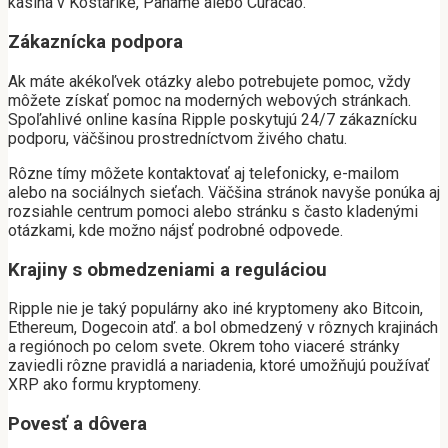
kasína v Kostarike, Paname alebo Curacao.
Zákaznícka podpora
Ak máte akékoľvek otázky alebo potrebujete pomoc, vždy
môžete získať pomoc na moderných webových stránkach.
Spoľahlivé online kasína Ripple poskytujú 24/7 zákaznícku
podporu, väčšinou prostredníctvom živého chatu.
Rôzne tímy môžete kontaktovať aj telefonicky, e-mailom
alebo na sociálnych sieťach. Väčšina stránok navyše ponúka aj
rozsiahle centrum pomoci alebo stránku s často kladenými
otázkami, kde možno nájsť podrobné odpovede.
Krajiny s obmedzeniami a reguláciou
Ripple nie je taký populárny ako iné kryptomeny ako Bitcoin,
Ethereum, Dogecoin atď. a bol obmedzený v rôznych krajinách
a regiónoch po celom svete. Okrem toho viaceré stránky
zaviedli rôzne pravidlá a nariadenia, ktoré umožňujú používať
XRP ako formu kryptomeny.
Povesť a dôvera