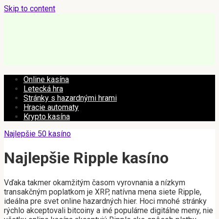
Skip to content
Online kasína
Letecká hra
Stránky s hazardnými hrami
Hracie automaty
Krypto kasína
Najlepšie 50 kasíno
Najlepšie Ripple kasíno
Vďaka takmer okamžitým časom vyrovnania a nízkym
transakčným poplatkom je XRP, natívna mena siete Ripple,
ideálna pre svet online hazardných hier. Hoci mnohé stránky
rýchlo akceptovali bitcoiny a iné populárne digitálne meny, nie