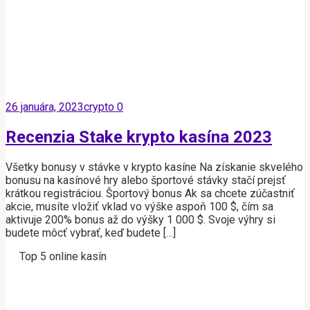
26 januára, 2023
crypto
0
Recenzia Stake krypto kasína 2023
Všetky bonusy v stávke v krypto kasíne Na získanie skvelého
bonusu na kasínové hry alebo športové stávky stačí prejsť
krátkou registráciou. Športový bonus Ak sa chcete zúčastniť
akcie, musíte vložiť vklad vo výške aspoň 100 $, čím sa
aktivuje 200% bonus až do výšky 1 000 $. Svoje výhry si
budete môcť vybrať, keď budete […]
Top 5 online kasín