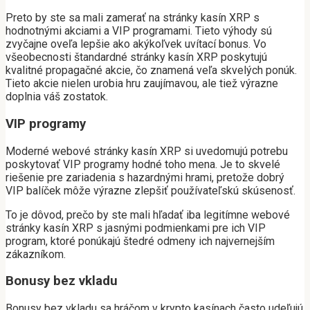
Preto by ste sa mali zamerať na stránky kasín XRP s
hodnotnými akciami a VIP programami. Tieto výhody sú
zvyčajne oveľa lepšie ako akýkoľvek uvítací bonus. Vo
všeobecnosti štandardné stránky kasín XRP poskytujú
kvalitné propagačné akcie, čo znamená veľa skvelých ponúk.
Tieto akcie nielen urobia hru zaujímavou, ale tiež výrazne
doplnia váš zostatok.
VIP programy
Moderné webové stránky kasín XRP si uvedomujú potrebu
poskytovať VIP programy hodné toho mena. Je to skvelé
riešenie pre zariadenia s hazardnými hrami, pretože dobrý
VIP balíček môže výrazne zlepšiť používateľskú skúsenosť.
To je dôvod, prečo by ste mali hľadať iba legitímne webové
stránky kasín XRP s jasnými podmienkami pre ich VIP
program, ktoré ponúkajú štedré odmeny ich najvernejším
zákazníkom.
Bonusy bez vkladu
Bonusy bez vkladu sa hráčom v krypto kasínach často udeľujú