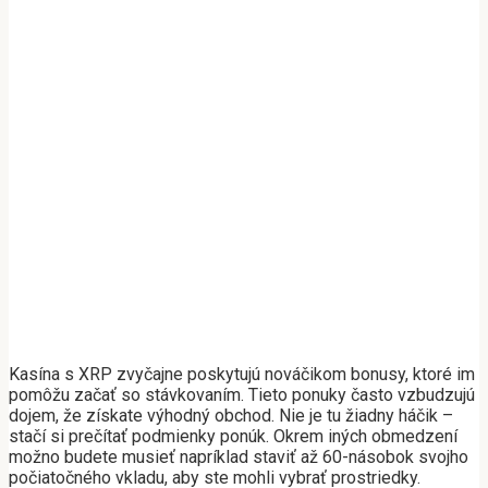
Kasína s XRP zvyčajne poskytujú nováčikom bonusy, ktoré im
pomôžu začať so stávkovaním. Tieto ponuky často vzbudzujú
dojem, že získate výhodný obchod. Nie je tu žiadny háčik –
stačí si prečítať podmienky ponúk. Okrem iných obmedzení
možno budete musieť napríklad staviť až 60-násobok svojho
počiatočného vkladu, aby ste mohli vybrať prostriedky.