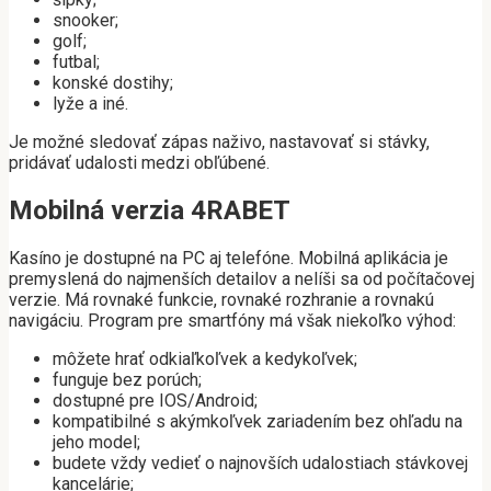
snooker;
golf;
futbal;
konské dostihy;
lyže a iné.
Je možné sledovať zápas naživo, nastavovať si stávky,
pridávať udalosti medzi obľúbené.
Mobilná verzia 4RABET
Kasíno je dostupné na PC aj telefóne. Mobilná aplikácia je
premyslená do najmenších detailov a nelíši sa od počítačovej
verzie. Má rovnaké funkcie, rovnaké rozhranie a rovnakú
navigáciu. Program pre smartfóny má však niekoľko výhod:
môžete hrať odkiaľkoľvek a kedykoľvek;
funguje bez porúch;
dostupné pre IOS/Android;
kompatibilné s akýmkoľvek zariadením bez ohľadu na
jeho model;
budete vždy vedieť o najnovších udalostiach stávkovej
kancelárie;