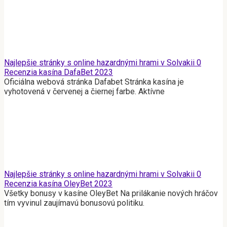
Najlepšie stránky s online hazardnými hrami v Solvakii
0
Recenzia kasína DafaBet 2023
Oficiálna webová stránka Dafabet Stránka kasína je
vyhotovená v červenej a čiernej farbe. Aktívne
Najlepšie stránky s online hazardnými hrami v Solvakii
0
Recenzia kasína OleyBet 2023
Všetky bonusy v kasíne OleyBet Na prilákanie nových hráčov
tím vyvinul zaujímavú bonusovú politiku.