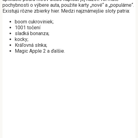
pochybnosti o výbere auta, použite karty „nové“ a „populárne“.
Existujú rôzne zbierky hier. Medzi najznámejšie sloty patria:
boom cukroviniek;
1001 točení
sladká bonanza;
kocky;
Kráľovná slnka;
Magic Apple 2 a ďalšie.