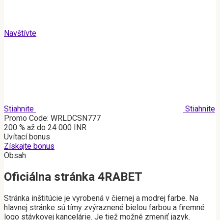
Navštívte
Stiahnite
Stiahnite
Promo Code: WRLDCSN777
200 % až do 24 000 INR
Uvítací bonus
Získajte bonus
Obsah
Oficiálna stránka 4RABET
Stránka inštitúcie je vyrobená v čiernej a modrej farbe. Na
hlavnej stránke sú tímy zvýraznené bielou farbou a firemné
logo stávkovej kancelárie. Je tiež možné zmeniť jazyk.