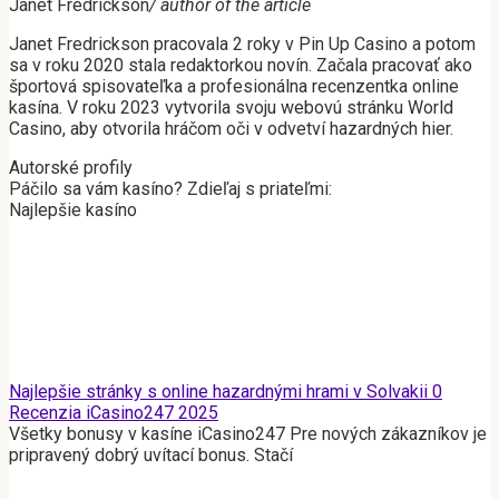
Janet Fredrickson
/ author of the article
Janet Fredrickson pracovala 2 roky v Pin Up Casino a potom
sa v roku 2020 stala redaktorkou novín. Začala pracovať ako
športová spisovateľka a profesionálna recenzentka online
kasína. V roku 2023 vytvorila svoju webovú stránku World
Casino, aby otvorila hráčom oči v odvetví hazardných hier.
Autorské profily
Páčilo sa vám kasíno? Zdieľaj s priateľmi:
Najlepšie kasíno
Najlepšie stránky s online hazardnými hrami v Solvakii
0
Recenzia iCasino247 2025
Všetky bonusy v kasíne iCasino247 Pre nových zákazníkov je
pripravený dobrý uvítací bonus. Stačí