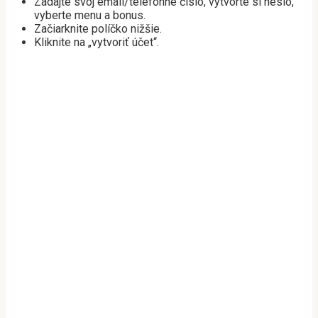
Zadajte svoj email/telefónne číslo, vytvorte si heslo,
vyberte menu a bonus.
Začiarknite políčko nižšie.
Kliknite na „vytvoriť účet“.