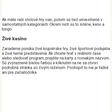
Ak máte radi stolové hry viac, potom sú tiež umiestnené v
samostatných kategóriách. Okrem nich sú to lotérie, keno a
bingo.
Živé kasíno
Zariadenie ponúka živé krupiérske hry, živé športové podujatia
a živé herné predstavenia. Ak chcete hrať v reálnom čase
alebo sledovať program, prejdite na karty s rovnakým názvom.
Sú zvýraznené bielou farbou a kliknutím na ne sa otvorí
podrobná stránka so živým režimom. Pochopiť to nie je ťažké
ani pre začiatočníka.