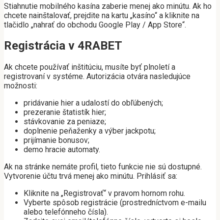
Stiahnutie mobilného kasína zaberie menej ako minútu. Ak ho
chcete nainštalovať, prejdite na kartu „kasíno“ a kliknite na
tlačidlo „nahrať do obchodu Google Play / App Store“.
Registrácia v 4RABET
Ak chcete používať inštitúciu, musíte byť plnoletí a
registrovaní v systéme. Autorizácia otvára nasledujúce
možnosti:
pridávanie hier a udalostí do obľúbených;
prezeranie štatistík hier;
stávkovanie za peniaze;
doplnenie peňaženky a výber jackpotu;
prijímanie bonusov;
demo hracie automaty.
Ak na stránke nemáte profil, tieto funkcie nie sú dostupné.
Vytvorenie účtu trvá menej ako minútu. Prihlásiť sa:
Kliknite na „Registrovať“ v pravom hornom rohu.
Vyberte spôsob registrácie (prostredníctvom e-mailu
alebo telefónneho čísla).