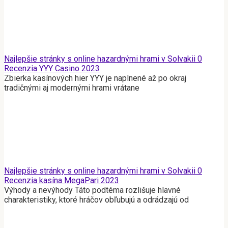
Najlepšie stránky s online hazardnými hrami v Solvakii
0
Recenzia YYY Casino 2023
Zbierka kasínových hier YYY je naplnené až po okraj
tradičnými aj modernými hrami vrátane
Najlepšie stránky s online hazardnými hrami v Solvakii
0
Recenzia kasína MegaPari 2023
Výhody a nevýhody Táto podtéma rozlišuje hlavné
charakteristiky, ktoré hráčov obľubujú a odrádzajú od