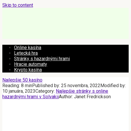
Skip to content
Online kasína
Letecká hra
Stránky s hazardnými hrami
Hracie automaty
Krypto kasína
Najlepšie 50 kasíno
Reading:
8 min
Published by:
25 novembra, 2022
Modified by:
10 januára, 2023
Category:
Najlepšie stránky s online
hazardnými hrami v Solvakii
Author:
Janet Fredrickson