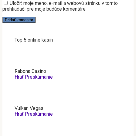
Uložiť moje meno, e-mail a webovú stránku v tomto
prehliadači pre moje budúce komentáre.
Top 5 online kasín
Rabona Casino
Hrať
Preskúmanie
Vulkan Vegas
Hrať
Preskúmanie