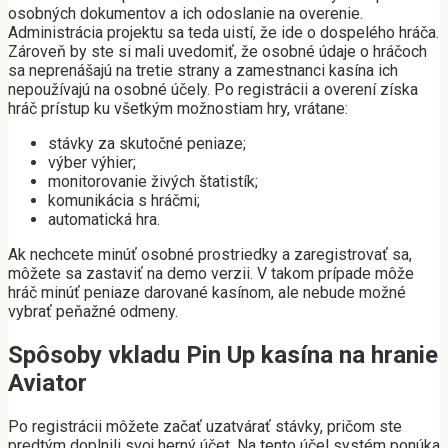
osobných dokumentov a ich odoslanie na overenie.
Administrácia projektu sa teda uistí, že ide o dospelého hráča.
Zároveň by ste si mali uvedomiť, že osobné údaje o hráčoch
sa neprenášajú na tretie strany a zamestnanci kasína ich
nepoužívajú na osobné účely. Po registrácii a overení získa
hráč prístup ku všetkým možnostiam hry, vrátane:
stávky za skutočné peniaze;
výber výhier;
monitorovanie živých štatistík;
komunikácia s hráčmi;
automatická hra.
Ak nechcete minúť osobné prostriedky a zaregistrovať sa,
môžete sa zastaviť na demo verzii. V takom prípade môže
hráč minúť peniaze darované kasínom, ale nebude možné
vybrať peňažné odmeny.
Spôsoby vkladu Pin Up kasína na hranie
Aviator
Po registrácii môžete začať uzatvárať stávky, pričom ste
predtým doplnili svoj herný účet. Na tento účel systém ponúka