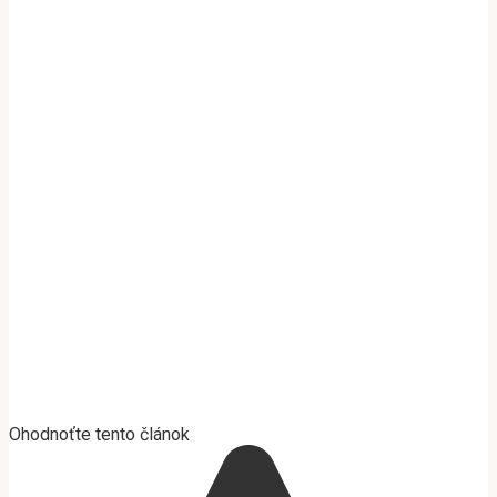
Ohodnoťte tento článok