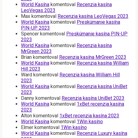
World Kasína
komentoval
Recenzia kasína
LeoVegas 2023
Max
komentoval
Recenzia kasína LeoVegas 2023
World Kasína
komentoval
Preskúmanie kasína
PIN-UP 2023
Spencer
komentoval
Preskúmanie kasína PIN-UP
2023
World Kasína
komentoval
Recenzia kasína
MrGreen 2023
Brian
komentoval
Recenzia kasína MrGreen 2023
World Kasína
komentoval
Recenzia kasína William
Hill 2023
Ward
komentoval
Recenzia kasína William Hill
2023
World Kasína
komentoval
Recenzia kasína UniBet
2023
Danny
komentoval
Recenzia kasína UniBet 2023
World Kasína
komentoval
1xBet recenzia kasína
2023
Alton
komentoval
1xBet recenzia kasína 2023
World Kasína
komentoval
1Win kasíno
Elmer
komentoval
1Win kasíno
World Kasína
komentoval
Recenzia Luxury kasína