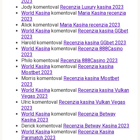
2023
Jody
komentoval
Recenzia Luxury kasína 2023
World Kasína
komentoval
Maria Kasína recenzia
2023
Alick
komentoval
Maria Kasína recenzia 2023
World Kasína
komentoval
Recenzia kasína GGbet
2023
Harold
komentoval
Recenzia kasína GGbet 2023
World Kasína
komentoval
Recenzia 888Casino
2023
Philo
komentoval
Recenzia 888Casino 2023
World Kasína
komentoval
Recenzia kasína
Mostbet 2023
Morris
komentoval
Recenzia kasína Mostbet
2023
World Kasína
komentoval
Recenzia kasína Vulkan
Vegas 2023
Ulric
komentoval
Recenzia kasína Vulkan Vegas
2023
World Kasína
komentoval
Recenzia Betway
Kasína 2023
Derick
komentoval
Recenzia Betway Kasína 2023
World Kasína
komentoval
Recenzia Kasína
Parimatch 2023