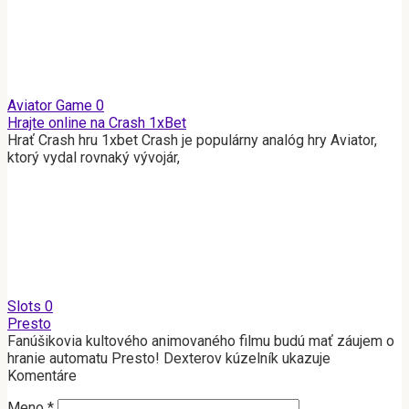
Aviator Game
0
Hrajte online na Crash 1xBet
Hrať Crash hru 1xbet Crash je populárny analóg hry Aviator,
ktorý vydal rovnaký vývojár,
Slots
0
Presto
Fanúšikovia kultového animovaného filmu budú mať záujem o
hranie automatu Presto! Dexterov kúzelník ukazuje
Komentáre
Meno
*