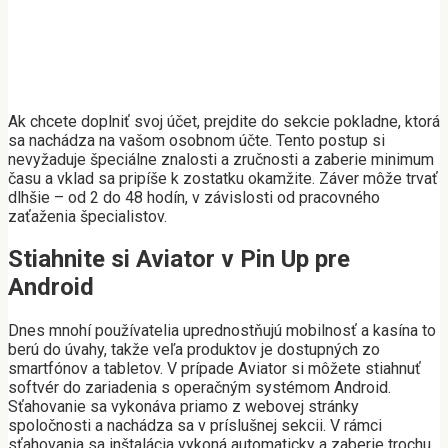
Ak chcete doplniť svoj účet, prejdite do sekcie pokladne, ktorá
sa nachádza na vašom osobnom účte. Tento postup si
nevyžaduje špeciálne znalosti a zručnosti a zaberie minimum
času a vklad sa pripíše k zostatku okamžite. Záver môže trvať
dlhšie – od 2 do 48 hodín, v závislosti od pracovného
zaťaženia špecialistov.
Stiahnite si Aviator v Pin Up pre
Android
Dnes mnohí používatelia uprednostňujú mobilnosť a kasína to
berú do úvahy, takže veľa produktov je dostupných zo
smartfónov a tabletov. V prípade Aviator si môžete stiahnuť
softvér do zariadenia s operačným systémom Android.
Sťahovanie sa vykonáva priamo z webovej stránky
spoločnosti a nachádza sa v príslušnej sekcii. V rámci
sťahovania sa inštalácia vykoná automaticky a zaberie trochu