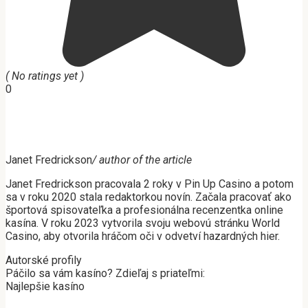
( No ratings yet )
0
Janet Fredrickson
/ author of the article
Janet Fredrickson pracovala 2 roky v Pin Up Casino a potom
sa v roku 2020 stala redaktorkou novín. Začala pracovať ako
športová spisovateľka a profesionálna recenzentka online
kasína. V roku 2023 vytvorila svoju webovú stránku World
Casino, aby otvorila hráčom oči v odvetví hazardných hier.
Autorské profily
Páčilo sa vám kasíno? Zdieľaj s priateľmi:
Najlepšie kasíno