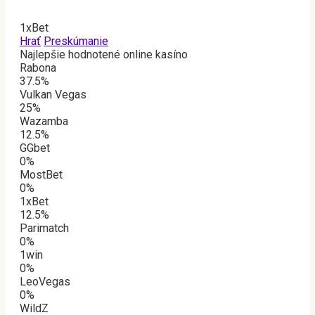
1xBet
Hrať
Preskúmanie
Najlepšie hodnotené online kasíno
Rabona
37.5%
Vulkan Vegas
25%
Wazamba
12.5%
GGbet
0%
MostBet
0%
1xBet
12.5%
Parimatch
0%
1win
0%
LeoVegas
0%
WildZ