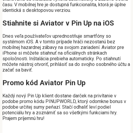
času. V mobilnej hre je dostupná funkcionalita, ktorá je úplne
identická s desktopovou verziou.
Stiahnite si Aviator v Pin Up na iOS
Dnes veľa používateľov uprednostňuje smartfóny so
systémom iOS. A v tomto prípade hráči nezostanú bez
mobilnej hazardnej zábavy na svojom zariadení. Aviator pre
iPhone si môžete stiahnuť na oficiálnych stránkach
spoločnosti. Inštalácia prebieha automaticky. Po stiahnutí
môžete nástroj otvoriť, prihlásiť sa do svojho osobného účtu a
začať sa baviť.
Promo kód Aviator Pin Up
Každý nový Pin Up klient dostane darček na privítanie v
podobe promo kódu PINUPWORLD, ktorý odomkne bonus v
podobe určitej sumy peňazí. Stačí odhaliť leví podiel
potenciálu hry a zoznámiť sa so všetkými funkciami hry.
Prajem príjemnú hru!