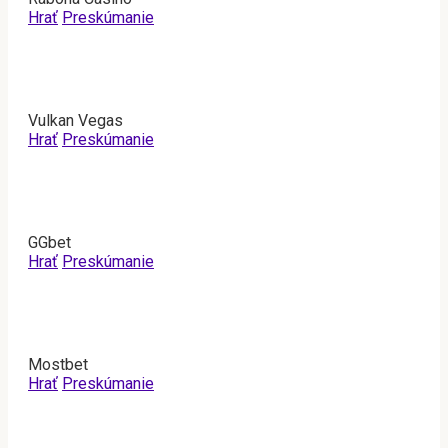
Hrať
Preskúmanie
Vulkan Vegas
Hrať
Preskúmanie
GGbet
Hrať
Preskúmanie
Mostbet
Hrať
Preskúmanie