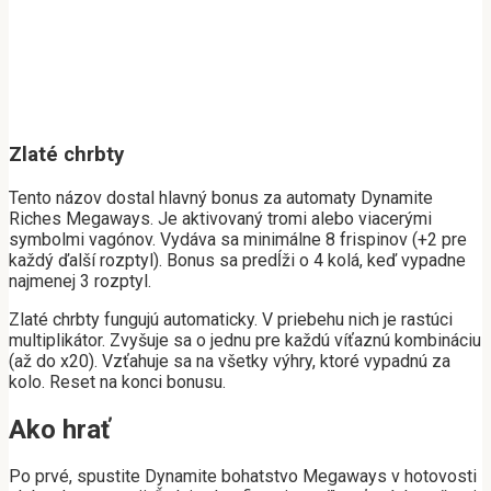
Zlaté chrbty
Tento názov dostal hlavný bonus za automaty Dynamite
Riches Megaways. Je aktivovaný tromi alebo viacerými
symbolmi vagónov. Vydáva sa minimálne 8 frispinov (+2 pre
každý ďalší rozptyl). Bonus sa predĺži o 4 kolá, keď vypadne
najmenej 3 rozptyl.
Zlaté chrbty fungujú automaticky. V priebehu nich je rastúci
multiplikátor. Zvyšuje sa o jednu pre každú víťaznú kombináciu
(až do x20). Vzťahuje sa na všetky výhry, ktoré vypadnú za
kolo. Reset na konci bonusu.
Ako hrať
Po prvé, spustite Dynamite bohatstvo Megaways v hotovosti