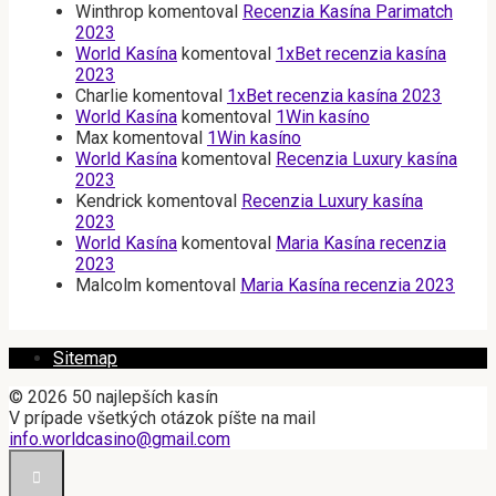
Winthrop
komentoval
Recenzia Kasína Parimatch
2023
World Kasína
komentoval
1xBet recenzia kasína
2023
Charlie
komentoval
1xBet recenzia kasína 2023
World Kasína
komentoval
1Win kasíno
Max
komentoval
1Win kasíno
World Kasína
komentoval
Recenzia Luxury kasína
2023
Kendrick
komentoval
Recenzia Luxury kasína
2023
World Kasína
komentoval
Maria Kasína recenzia
2023
Malcolm
komentoval
Maria Kasína recenzia 2023
Sitemap
© 2026 50 najlepších kasín
V prípade všetkých otázok píšte na mail
info.worldcasino@gmail.com