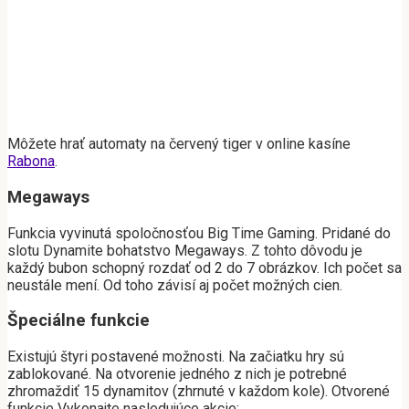
Môžete hrať automaty na červený tiger v online kasíne
Rabona
.
Megaways
Funkcia vyvinutá spoločnosťou Big Time Gaming. Pridané do
slotu Dynamite bohatstvo Megaways. Z tohto dôvodu je
každý bubon schopný rozdať od 2 do 7 obrázkov. Ich počet sa
neustále mení. Od toho závisí aj počet možných cien.
Špeciálne funkcie
Existujú štyri postavené možnosti. Na začiatku hry sú
zablokované. Na otvorenie jedného z nich je potrebné
zhromaždiť 15 dynamitov (zhrnuté v každom kole). Otvorené
funkcie Vykonajte nasledujúce akcie: