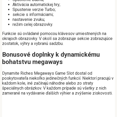
Aktivácia automatickej hry;
Spustenie verzie Turbo;
sekcie s informáciami;
nastavenie zvuku;
režim celej obrazovky.
Funkcie sú ovládané pomocou klávesov umiestnených na
okrajoch obrazovky. V okolí sa zobrazuje sekcie zobrazujúce
zostatok, výhry a vybranú sadzbu.
Bonusové doplnky k dynamickému
bohatstvu megaways
Dynamite Riches Megaways Game Slot dostal od
poskytovateľa niekoľko jedinečných funkcií. Niektorí pracujú v
každom kole, iné začínajú náhodne alebo zo straty
špeciálnych obrázkov. V každom prípade sú všetky z nich
zamerané na vydávanie ďalších výhier a zvýšenie ziskovosti.