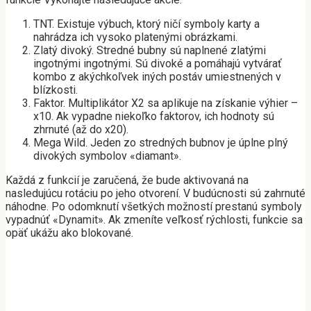
TNT. Existuje výbuch, ktorý ničí symboly karty a
nahrádza ich vysoko platenými obrázkami.
Zlatý divoký. Stredné bubny sú naplnené zlatými
ingotnými ingotnými. Sú divoké a pomáhajú vytvárať
kombo z akýchkoľvek iných postáv umiestnených v
blízkosti.
Faktor. Multiplikátor X2 sa aplikuje na získanie výhier –
x10. Ak vypadne niekoľko faktorov, ich hodnoty sú
zhrnuté (až do x20).
Mega Wild. Jeden zo stredných bubnov je úplne plný
divokých symbolov «diamant».
Každá z funkcií je zaručená, že bude aktivovaná na
nasledujúcu rotáciu po jeho otvorení. V budúcnosti sú zahrnuté
náhodne. Po odomknutí všetkých možností prestanú symboly
vypadnúť «Dynamit». Ak zmeníte veľkosť rýchlosti, funkcie sa
opäť ukážu ako blokované.