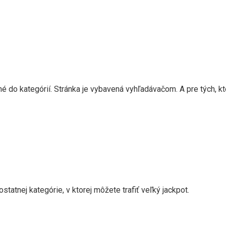
 do kategórií. Stránka je vybavená vyhľadávačom. A pre tých, ktor
statnej kategórie, v ktorej môžete trafiť veľký jackpot.