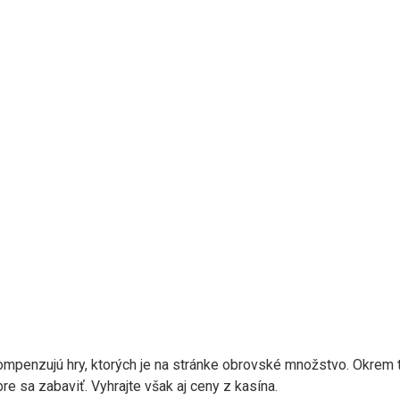
kompenzujú hry, ktorých je na stránke obrovské množstvo. Okrem 
re sa zabaviť. Vyhrajte však aj ceny z kasína.