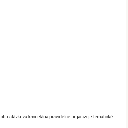
toho stávková kancelária pravidelne organizuje tematické