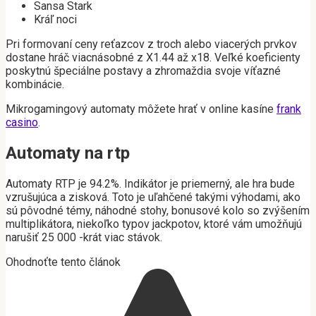
Sansa Stark
Kráľ noci
Pri formovaní ceny reťazcov z troch alebo viacerých prvkov
dostane hráč viacnásobné z X1.44 až x18. Veľké koeficienty
poskytnú špeciálne postavy a zhromaždia svoje víťazné
kombinácie.
Mikrogamingový automaty môžete hrať v online kasíne
frank
casino
.
Automaty na rtp
Automaty RTP je 94.2%. Indikátor je priemerný, ale hra bude
vzrušujúca a zisková. Toto je uľahčené takými výhodami, ako
sú pôvodné témy, náhodné stohy, bonusové kolo so zvýšením
multiplikátora, niekoľko typov jackpotov, ktoré vám umožňujú
narušiť 25 000 -krát viac stávok.
Ohodnoťte tento článok