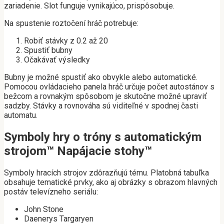
zariadenie. Slot funguje vynikajúco, prispôsobuje.
Na spustenie roztočení hráč potrebuje:
Robiť stávky z 0.2 až 20
Spustiť bubny
Očakávať výsledky
Bubny je možné spustiť ako obvykle alebo automatické.
Pomocou ovládacieho panela hráč určuje počet autostánov s
bežcom a rovnakým spôsobom je skutočne možné upraviť
sadzby. Stávky a rovnováha sú viditeľné v spodnej časti
automatu.
Symboly hry o tróny s automatickým
strojom™ Napájacie stohy™
Symboly hracích strojov zdôrazňujú tému. Platobná tabuľka
obsahuje tematické prvky, ako aj obrázky s obrazom hlavných
postáv televízneho seriálu:
John Stone
Daenerys Targaryen