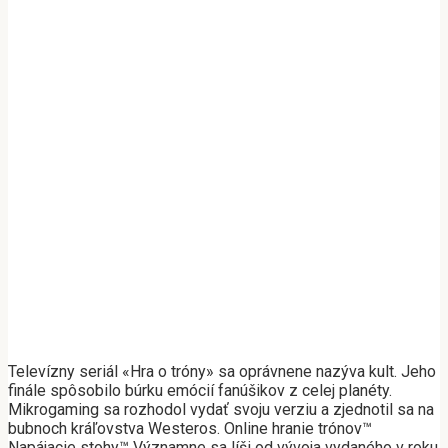
Televízny seriál «Hra o tróny» sa oprávnene nazýva kult. Jeho
finále spôsobilo búrku emócií fanúšikov z celej planéty.
Mikrogaming sa rozhodol vydať svoju verziu a zjednotil sa na
bubnoch kráľovstva Westeros. Online hranie trónov™
Napájacie stohy™ Významne sa líši od vývoja vydaného v roku