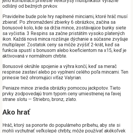
jeho kombinácií prinesie veľkorysý multiplikátor výrazne
odlišný od bežných prvkov.
Pravidelne bude pole hry naplnené minciami, ktoré hráč musí
zbierať. Po zhromaždení zbierky 6 obrázkov, začína sa
bonusové kolo, kde sa držia mince, zostávajúce bunky siete
sa vyčistia. 3 Respins sa začne pristátím vysoko platených
ikon. Každá nová minca rozširuje dýchanie a súčasne zvyšuje
multiplayer. Zostatok ceny sa môže zvýšiť 2-krát, keď sa
funkcia spustí s bonusom alebo koeficientom na x15, keď je
aktivovaná v normálnom chrbte.
Bonusové okrúhle spojenie a výhra končí, keď sa merač
respinse zastaví alebo po vyplnení celého poľa mincami. Ten
prinesie tiež ohromujúci víťaz Valyrian.
Peniaze mince zriedia obrázky pomocou jackpotov. Tieto
prvky zodpovedajú trom typom ceny umiestnenej na ľavej
strane slotu — Striebro, bronz, zlato.
Ako hrať
Hráč, ktorý sa ponorte do populárneho príbehu, aby ste si
mohli vychutnať veľkolepé chrbty, môže používať akékoľvek