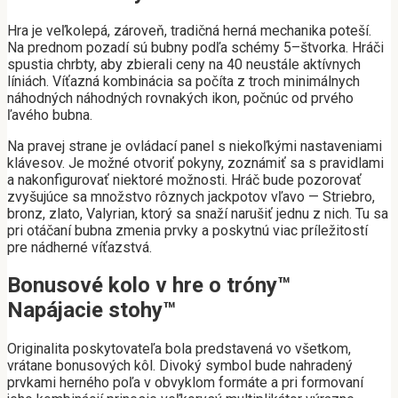
Hra je veľkolepá, zároveň, tradičná herná mechanika poteší.
Na prednom pozadí sú bubny podľa schémy 5–štvorka. Hráči
spustia chrbty, aby zbierali ceny na 40 neustále aktívnych
líniách. Víťazná kombinácia sa počíta z troch minimálnych
náhodných náhodných rovnakých ikon, počnúc od prvého
ľavého bubna.
Na pravej strane je ovládací panel s niekoľkými nastaveniami
klávesov. Je možné otvoriť pokyny, zoznámiť sa s pravidlami
a nakonfigurovať niektoré možnosti. Hráč bude pozorovať
zvyšujúce sa množstvo rôznych jackpotov vľavo — Striebro,
bronz, zlato, Valyrian, ktorý sa snaží narušiť jednu z nich. Tu sa
pri otáčaní bubna zmenia prvky a poskytnú viac príležitostí
pre nádherné víťazstvá.
Bonusové kolo v hre o tróny™
Napájacie stohy™
Originalita poskytovateľa bola predstavená vo všetkom,
vrátane bonusových kôl. Divoký symbol bude nahradený
prvkami herného poľa v obvyklom formáte a pri formovaní