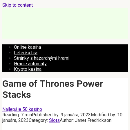
Skip to content
Online kasína
Letecká hra
Stránky s hazardnými hrami
Hracie automaty
Krypto kasína
Game of Thrones Power
Stacks
Najlepšie 50 kasíno
Reading:
7 min
Published by:
9 januára, 2023
Modified by:
10
januára, 2023
Category:
Slots
Author:
Janet Fredrickson