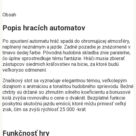
Obsah
Popis hracích automatov
Po spustení automatu hráč spadá do ohromujúcej atmosféry,
naplnený neznámym a jazde. Zadné pozadie je znázornené v
tmavo šedej farbe. Pôvodná hudobná skladba znie paralelne,
čo úplne sprostredkuje tému fantázie. Hráči musia zbierať
zástupcov siedmich kráľovstiev na bicie, za ktoré budú
veľkoryso odmenení.
Značkový slot sa vyznačuje elegantnou témou, veľkolepým
dizajnom s animáciou a tonalitou hudobného sprievodu. Bežné
chrbty sú držané so zhrnutím silného koeficientu a bonusové
kolá zvýšia rovnováhu o cene o dvakrát. Bezplatné funkcie
poskytnú skutočnú jazdu emócií, ktoré môžu priniesť veľký
zisk, čím sa zvýši rýchlosť 25 000 -krát.
Funkčnosť hry