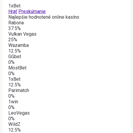
1xBet
Hrať
Preskúmanie
Najlepšie hodnotené online kasíno
Rabona
37.5%
Vulkan Vegas
25%
Wazamba
12.5%
GGbet
0%
MostBet
0%
1xBet
12.5%
Parimatch
0%
1win
0%
LeoVegas
0%
WildZ
12.5%