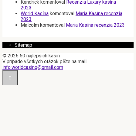
Kendrick
komentoval
Recenzia Luxury kasína
2023
World Kasína
komentoval
Maria Kasína recenzia
2023
Malcolm
komentoval
Maria Kasína recenzia 2023
Sitemap
© 2026 50 najlepších kasín
V prípade všetkých otázok píšte na mail
info.worldcasino@gmail.com