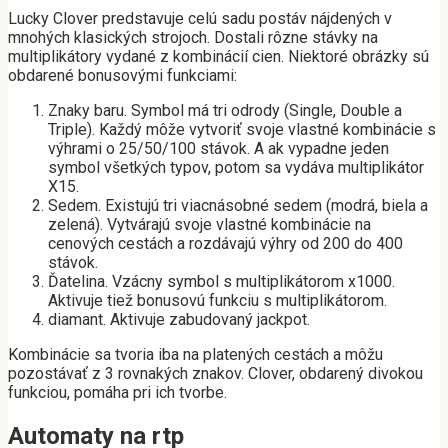
Lucky Clover predstavuje celú sadu postáv nájdených v
mnohých klasických strojoch. Dostali rôzne stávky na
multiplikátory vydané z kombinácií cien. Niektoré obrázky sú
obdarené bonusovými funkciami:
Znaky baru. Symbol má tri odrody (Single, Double a
Triple). Každý môže vytvoriť svoje vlastné kombinácie s
výhrami o 25/50/100 stávok. A ak vypadne jeden
symbol všetkých typov, potom sa vydáva multiplikátor
X15.
Sedem. Existujú tri viacnásobné sedem (modrá, biela a
zelená). Vytvárajú svoje vlastné kombinácie na
cenových cestách a rozdávajú výhry od 200 do 400
stávok.
Ďatelina. Vzácny symbol s multiplikátorom x1000.
Aktivuje tiež bonusovú funkciu s multiplikátorom.
diamant. Aktivuje zabudovaný jackpot.
Kombinácie sa tvoria iba na platených cestách a môžu
pozostávať z 3 rovnakých znakov. Clover, obdarený divokou
funkciou, pomáha pri ich tvorbe.
Automaty na rtp