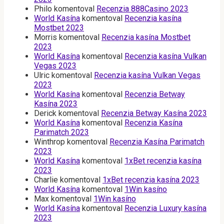
Philo
komentoval
Recenzia 888Casino 2023
World Kasína
komentoval
Recenzia kasína
Mostbet 2023
Morris
komentoval
Recenzia kasína Mostbet
2023
World Kasína
komentoval
Recenzia kasína Vulkan
Vegas 2023
Ulric
komentoval
Recenzia kasína Vulkan Vegas
2023
World Kasína
komentoval
Recenzia Betway
Kasína 2023
Derick
komentoval
Recenzia Betway Kasína 2023
World Kasína
komentoval
Recenzia Kasína
Parimatch 2023
Winthrop
komentoval
Recenzia Kasína Parimatch
2023
World Kasína
komentoval
1xBet recenzia kasína
2023
Charlie
komentoval
1xBet recenzia kasína 2023
World Kasína
komentoval
1Win kasíno
Max
komentoval
1Win kasíno
World Kasína
komentoval
Recenzia Luxury kasína
2023