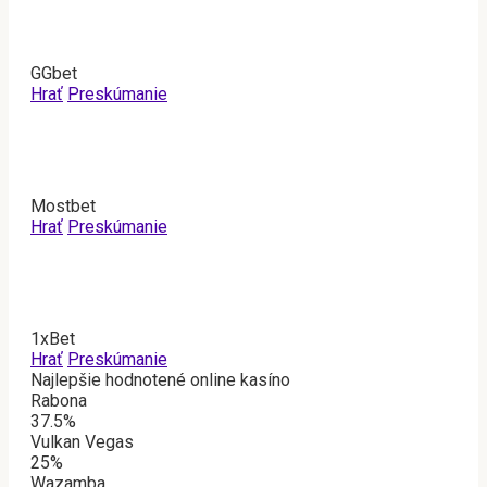
GGbet
Hrať
Preskúmanie
Mostbet
Hrať
Preskúmanie
1xBet
Hrať
Preskúmanie
Najlepšie hodnotené online kasíno
Rabona
37.5%
Vulkan Vegas
25%
Wazamba