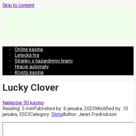
Skip to content
Online kasína
Letecká hra
Stránky s hazardnými hrami
Hracie automaty
Krypto kasína
Lucky Clover
Najlepšie 50 kasíno
Reading:
5 min
Published by:
6 januára, 2023
Modified by:
10
januára, 2023
Category:
Slots
Author:
Janet Fredrickson