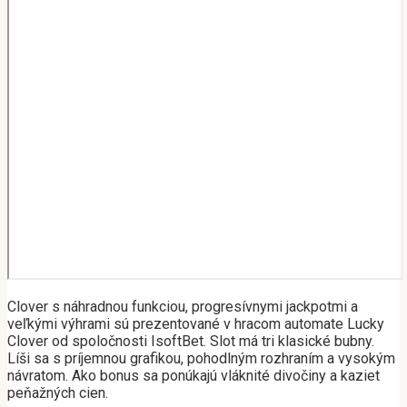
Clover s náhradnou funkciou, progresívnymi jackpotmi a
veľkými výhrami sú prezentované v hracom automate Lucky
Clover od spoločnosti IsoftBet. Slot má tri klasické bubny.
Líši sa s príjemnou grafikou, pohodlným rozhraním a vysokým
návratom. Ako bonus sa ponúkajú vláknité divočiny a kaziet
peňažných cien.