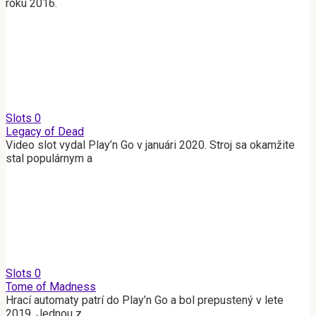
roku 2016.
Slots
0
Legacy of Dead
Video slot vydal Play’n Go v januári 2020. Stroj sa okamžite
stal populárnym a
Slots
0
Tome of Madness
Hrací automaty patrí do Play’n Go a bol prepustený v lete
2019. Jednou z