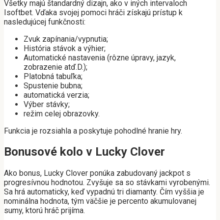
Všetky majú štandardný dizajn, ako v iných intervaloch
Isoftbet. Vďaka svojej pomoci hráči získajú prístup k
nasledujúcej funkčnosti:
Zvuk zapínania/vypnutia;
História stávok a výhier;
Automatické nastavenia (rôzne úpravy, jazyk,
zobrazenie atď.D.);
Platobná tabuľka;
Spustenie bubna;
automatická verzia;
Výber stávky;
režim celej obrazovky.
Funkcia je rozsiahla a poskytuje pohodlné hranie hry.
Bonusové kolo v Lucky Clover
Ako bonus, Lucky Clover ponúka zabudovaný jackpot s
progresívnou hodnotou. Zvyšuje sa so stávkami vyrobenými.
Sa hrá automaticky, keď vypadnú tri diamanty. Čím vyššia je
nominálna hodnota, tým väčšie je percento akumulovanej
sumy, ktorú hráč prijíma.