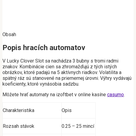
Obsah
Popis hracích automatov
V Lucky Clover Slot sa nachádza 3 bubny s tromi radmi
znakov. Kombinácie cien sa zhromažďujú z tých istých
obrázkov, ktoré padajú na 5 aktívnych riadkov. Volatilita a
spätný ráz sú stanovené na priemernej úrovni. Výhry vydávajú
koeficienty, ktoré vynásobia sadzbu.
Môžete hrať automaty na izoftbet v online kasíne
casumo
.
Charakteristika
Opis
Rozsah stávok
0.25 – 25 mincí