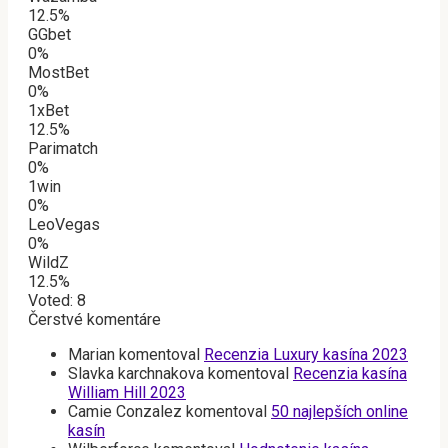
12.5%
GGbet
0%
MostBet
0%
1xBet
12.5%
Parimatch
0%
1win
0%
LeoVegas
0%
WildZ
12.5%
Voted:
8
Čerstvé komentáre
Marian
komentoval
Recenzia Luxury kasína 2023
Slavka karchnakova
komentoval
Recenzia kasína
William Hill 2023
Camie Conzalez
komentoval
50 najlepších online
kasín