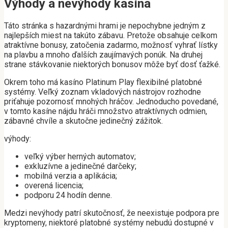
Výhody a nevýhody kasína
Táto stránka s hazardnými hrami je nepochybne jedným z
najlepších miest na takúto zábavu. Pretože obsahuje celkom
atraktívne bonusy, zatočenia zadarmo, možnosť vyhrať lístky
na plavbu a mnoho ďalších zaujímavých ponúk. Na druhej
strane stávkovanie niektorých bonusov môže byť dosť ťažké.
Okrem toho má kasíno Platinum Play flexibilné platobné
systémy. Veľký zoznam vkladových nástrojov rozhodne
priťahuje pozornosť mnohých hráčov. Jednoducho povedané,
v tomto kasíne nájdu hráči množstvo atraktívnych odmien,
zábavné chvíle a skutočne jedinečný zážitok.
výhody:
veľký výber herných automatov;
exkluzívne a jedinečné darčeky;
mobilná verzia a aplikácia;
overená licencia;
podporu 24 hodín denne.
Medzi nevýhody patrí skutočnosť, že neexistuje podpora pre
kryptomeny, niektoré platobné systémy nebudú dostupné v