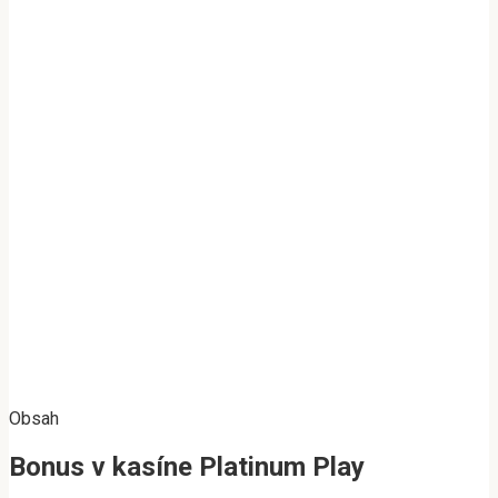
Obsah
Bonus v kasíne Platinum Play