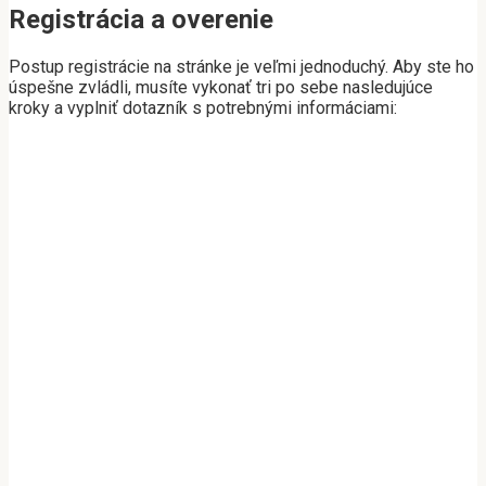
Registrácia a overenie
Postup registrácie na stránke je veľmi jednoduchý. Aby ste ho
úspešne zvládli, musíte vykonať tri po sebe nasledujúce
kroky a vyplniť dotazník s potrebnými informáciami: