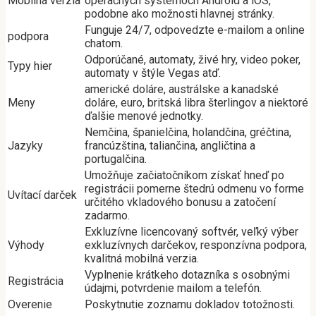
Mobilná verzia
operačných systémoch Android a iOS,
podobne ako možnosti hlavnej stránky.
Funguje 24/7, odpovedzte e-mailom a online
podpora
chatom.
Odporúčané, automaty, živé hry, video poker,
Typy hier
automaty v štýle Vegas atď.
americké doláre, austrálske a kanadské
Meny
doláre, euro, britská libra šterlingov a niektoré
ďalšie menové jednotky.
Nemčina, španielčina, holandčina, gréčtina,
Jazyky
francúzština, taliančina, angličtina a
portugalčina.
Umožňuje začiatočníkom získať hneď po
registrácii pomerne štedrú odmenu vo forme
Uvítací darček
určitého vkladového bonusu a zatočení
zadarmo.
Exkluzívne licencovaný softvér, veľký výber
Výhody
exkluzívnych darčekov, responzívna podpora,
kvalitná mobilná verzia.
Vyplnenie krátkeho dotazníka s osobnými
Registrácia
údajmi, potvrdenie mailom a telefón.
Overenie
Poskytnutie zoznamu dokladov totožnosti.