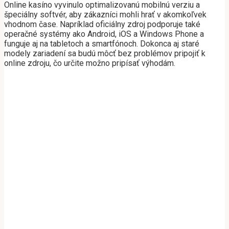
Online kasíno vyvinulo optimalizovanú mobilnú verziu a
špeciálny softvér, aby zákazníci mohli hrať v akomkoľvek
vhodnom čase. Napríklad oficiálny zdroj podporuje také
operačné systémy ako Android, iOS a Windows Phone a
funguje aj na tabletoch a smartfónoch. Dokonca aj staré
modely zariadení sa budú môcť bez problémov pripojiť k
online zdroju, čo určite možno pripísať výhodám.