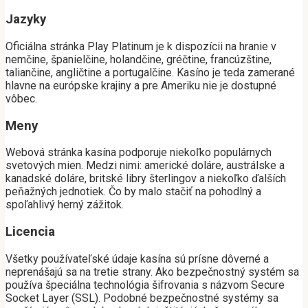
Jazyky
Oficiálna stránka Play Platinum je k dispozícii na hranie v
nemčine, španielčine, holandčine, gréčtine, francúzštine,
taliančine, angličtine a portugalčine. Kasíno je teda zamerané
hlavne na európske krajiny a pre Ameriku nie je dostupné
vôbec.
Meny
Webová stránka kasína podporuje niekoľko populárnych
svetových mien. Medzi nimi: americké doláre, austrálske a
kanadské doláre, britské libry šterlingov a niekoľko ďalších
peňažných jednotiek. Čo by malo stačiť na pohodlný a
spoľahlivý herný zážitok.
Licencia
Všetky používateľské údaje kasína sú prísne dôverné a
neprenášajú sa na tretie strany. Ako bezpečnostný systém sa
používa špeciálna technológia šifrovania s názvom Secure
Socket Layer (SSL). Podobné bezpečnostné systémy sa