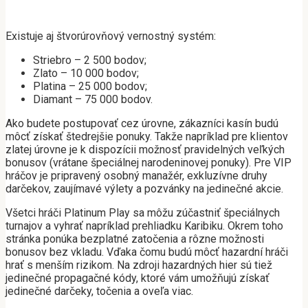
Existuje aj štvorúrovňový vernostný systém:
Striebro – 2 500 bodov;
Zlato – 10 000 bodov;
Platina – 25 000 bodov;
Diamant – 75 000 bodov.
Ako budete postupovať cez úrovne, zákazníci kasín budú
môcť získať štedrejšie ponuky. Takže napríklad pre klientov
zlatej úrovne je k dispozícii možnosť pravidelných veľkých
bonusov (vrátane špeciálnej narodeninovej ponuky). Pre VIP
hráčov je pripravený osobný manažér, exkluzívne druhy
darčekov, zaujímavé výlety a pozvánky na jedinečné akcie.
Všetci hráči Platinum Play sa môžu zúčastniť špeciálnych
turnajov a vyhrať napríklad prehliadku Karibiku. Okrem toho
stránka ponúka bezplatné zatočenia a rôzne možnosti
bonusov bez vkladu. Vďaka čomu budú môcť hazardní hráči
hrať s menším rizikom. Na zdroji hazardných hier sú tiež
jedinečné propagačné kódy, ktoré vám umožňujú získať
jedinečné darčeky, točenia a oveľa viac.