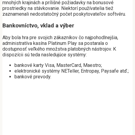
mnohých krajinách a prílišné požiadavky na bonusové
prostriedky na stávkovanie. Niektorí používatelia tiež
zaznamenali nedostatočný počet poskytovateľov softvéru.
Bankovníctvo, vklad a výber
Aby bola hra pre svojich zákazníkov čo najpohodlnejšia,
administratíva kasína Platinum Play sa postarala o
dostupnosť veľkého množstva platobných nástrojov. K
dispozícii sú teda nasledujúce systémy:
bankové karty Visa, MasterCard, Maestro;
elektronické systémy NETeller, Entropay, Paysafe atď.;
bankové prevody.