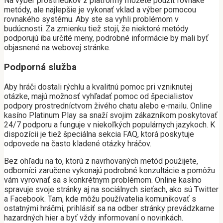
Na výber prostriedkov z platformy môžete použiť rovnaké
metódy, ale najlepšie je vykonať vklad a výber pomocou
rovnakého systému. Aby ste sa vyhli problémom v
budúcnosti. Za zmienku tiež stojí, že niektoré metódy
podporujú iba určité meny, podrobné informácie by mali byť
objasnené na webovej stránke.
Podporná služba
Aby hráči dostali rýchlu a kvalitnú pomoc pri vzniknutej
otázke, majú možnosť vyhľadať pomoc od špecialistov
podpory prostredníctvom živého chatu alebo e-mailu. Online
kasíno Platinum Play sa snaží svojim zákazníkom poskytovať
24/7 podporu a funguje v niekoľkých populárnych jazykoch. K
dispozícii je tiež špeciálna sekcia FAQ, ktorá poskytuje
odpovede na často kladené otázky hráčov.
Bez ohľadu na to, ktorú z navrhovaných metód použijete,
odborníci zaručene vykonajú podrobné konzultácie a pomôžu
vám vyrovnať sa s konkrétnym problémom. Online kasíno
spravuje svoje stránky aj na sociálnych sieťach, ako sú Twitter
a Facebook. Tam, kde môžu používatelia komunikovať s
ostatnými hráčmi, prihlásiť sa na odber stránky prevádzkarne
hazardných hier a byť vždy informovaní o novinkách.