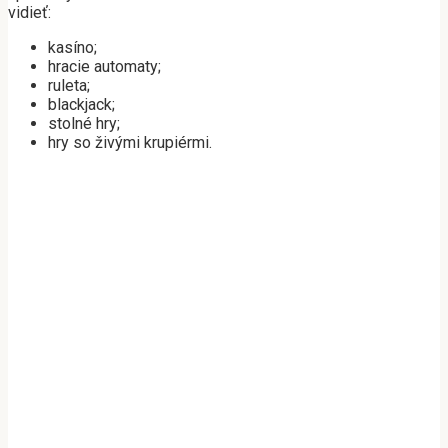
vidieť:
kasíno;
hracie automaty;
ruleta;
blackjack;
stolné hry;
hry so živými krupiérmi.