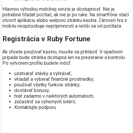
Hlavnou výhodou mobilnej verzie je dostupnosť. Nie je
potrebné hľadať počítač, ak nie je po ruke. Na smartfóne stačí
otvoriť aplikáciu alebo webovú stránku kasína. Zároveň hra z
mobilu nespôsobuje nepríjemnosti a nelíši sa od počítača.
Registrácia v Ruby Fortune
Ak chcete používať kasíno, musíte sa prihlásiť. V opačnom
prípade bude stránka dostupná len na prezeranie a kontrolu.
Po vytvorení profilu budete môcť:
uzatvárať stávky a vyhrávať;
vkladať a vyberať finančné prostriedky;
používať všetky funkcie stránky;
dostávať bonusy;
hrať zadarmo v niektorých automatoch;
zúčastniť sa výherných lotérií;
Kontaktujte podporu.