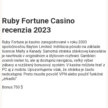
Ruby Fortune Casino
recenzia 2023
Ruby Fortune je kasíno zaregistrované v roku 2003
spoločnosťou Bayton Limited. Inštitúcia pôsobí na základe
licencie Malty a Kanady. Samotná stránka stávkovej kancelárie
je navrhnutá v originálnom a štýlovom rozhraní. Gambleri
ocenili nielen to, ale aj dostupnú navigáciu, veľký výber
zábavy a rozšírený bonusový systém. V kasíne môžete hrať z
PC aj z mobilu. Upozorňujeme však, že stránka je často
nedostupná. Preto musíte povoliť VPN alebo použiť funkčné
„zrkadlo“.
Bonus:750 $