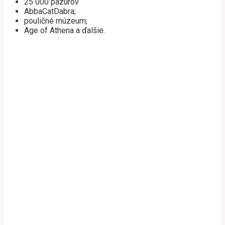
25 000 pazúrov
AbbaCatDabra;
pouličné múzeum;
Age of Athena a ďalšie.