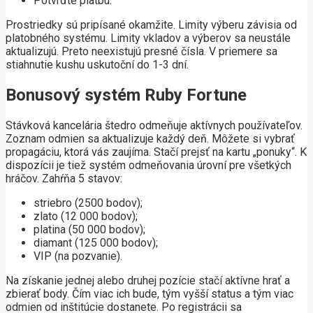
Potvrďte platbu.
Prostriedky sú pripísané okamžite. Limity výberu závisia od
platobného systému. Limity vkladov a výberov sa neustále
aktualizujú. Preto neexistujú presné čísla. V priemere sa
stiahnutie kushu uskutoční do 1-3 dní.
Bonusový systém Ruby Fortune
Stávková kancelária štedro odmeňuje aktívnych používateľov.
Zoznam odmien sa aktualizuje každý deň. Môžete si vybrať
propagáciu, ktorá vás zaujíma. Stačí prejsť na kartu „ponuky“. K
dispozícii je tiež systém odmeňovania úrovní pre všetkých
hráčov. Zahŕňa 5 stavov:
striebro (2500 bodov);
zlato (12 000 bodov);
platina (50 000 bodov);
diamant (125 000 bodov);
VIP (na pozvanie).
Na získanie jednej alebo druhej pozície stačí aktívne hrať a
zbierať body. Čím viac ich bude, tým vyšší status a tým viac
odmien od inštitúcie dostanete. Po registrácii sa