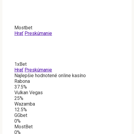
Mostbet
Hrať
Preskúmanie
1xBet
Hrať
Preskúmanie
Najlepšie hodnotené online kasíno
Rabona
37.5%
Vulkan Vegas
25%
Wazamba
12.5%
GGbet
0%
MostBet
0%