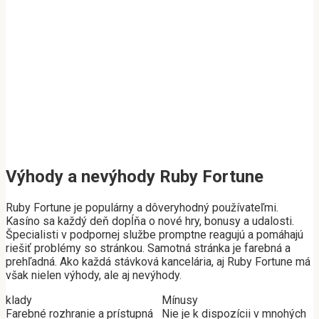
Výhody a nevýhody Ruby Fortune
Ruby Fortune je populárny a dôveryhodný používateľmi.
Kasíno sa každý deň dopĺňa o nové hry, bonusy a udalosti.
Špecialisti v podpornej službe promptne reagujú a pomáhajú
riešiť problémy so stránkou. Samotná stránka je farebná a
prehľadná. Ako každá stávková kancelária, aj Ruby Fortune má
však nielen výhody, ale aj nevýhody.
klady
Mínusy
Farebné rozhranie a prístupná
Nie je k dispozícii v mnohých