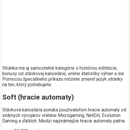
Stránka má aj samostatné kategórie s históriou inštitúcie,
bonusy od stávkovej kancelárie, online štatistiky výhier a iné.
Pomocou špeciálneho príkazu môžete zmeniť jazyk stránky
na ten, ktorý potrebujete.
Soft (hracie automaty)
Stávková kancelária ponúka používateľom hracie automaty od
známych vývojárov vrátane Microgaming, NetEnt, Evolution
Gaming a ďalších. Medzi najznámejšie hracie automaty patria: