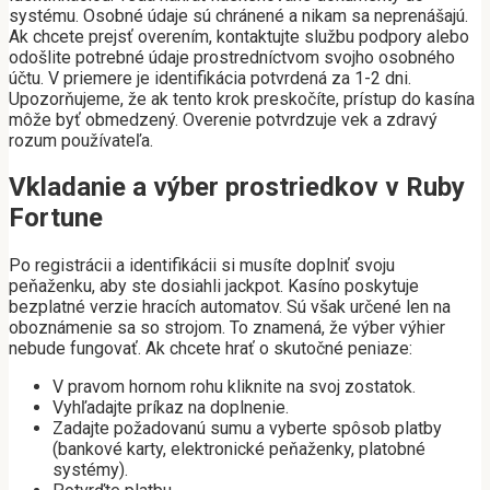
systému. Osobné údaje sú chránené a nikam sa neprenášajú.
Ak chcete prejsť overením, kontaktujte službu podpory alebo
odošlite potrebné údaje prostredníctvom svojho osobného
účtu. V priemere je identifikácia potvrdená za 1-2 dni.
Upozorňujeme, že ak tento krok preskočíte, prístup do kasína
môže byť obmedzený. Overenie potvrdzuje vek a zdravý
rozum používateľa.
Vkladanie a výber prostriedkov v Ruby
Fortune
Po registrácii a identifikácii si musíte doplniť svoju
peňaženku, aby ste dosiahli jackpot. Kasíno poskytuje
bezplatné verzie hracích automatov. Sú však určené len na
oboznámenie sa so strojom. To znamená, že výber výhier
nebude fungovať. Ak chcete hrať o skutočné peniaze:
V pravom hornom rohu kliknite na svoj zostatok.
Vyhľadajte príkaz na doplnenie.
Zadajte požadovanú sumu a vyberte spôsob platby
(bankové karty, elektronické peňaženky, platobné
systémy).